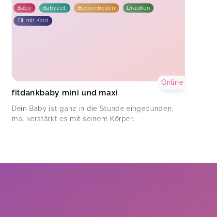
Baby
Babyzeit
Beckenboden
Draußen
Fit mit Kind
Online
fitdankbaby mini und maxi
Dein Baby ist ganz in die Stunde eingebunden,
mal verstärkt es mit seinem Körper...