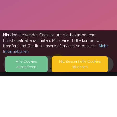
kikudoo verwendet Cookies, um die bestmögliche
Funktionalität anzubieten. Mit deiner Hilfe können wir
Komfort und Qualität unseres Services verbessern.
Mehr
Informationen
Alle Cookies
Nicht­essentielle Cookies
akzeptieren
ablehnen
EVENTS
KONTAKT
Fitness für Mütter + Baby
BAUDRISTRASSE 8
50733 NORDRHEIN-WESTFALEN
SEITEN