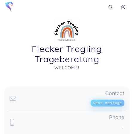
Flecker Tragling
Trageberatung
WELCOME!
Soon you will learn more about me here...
Contact
Send message
Phone
-