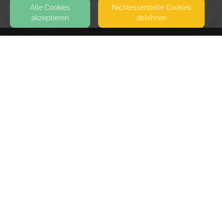
Alle Cookies
Nicht­essentielle Cookies
akzeptieren
ablehnen
HOME
KONTAKT
Flecker Tragling Trageberatung
TRULICHSTRASSE 16
57258 FREUDENBERG
SEITEN
WEITERFÜHRENDE LINKS
FAQ
Blog
Imprint
Withdrawal form
terms and conditions from provider
terms and conditions from kikudoo
Privacy policy of provider