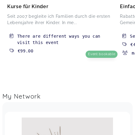
Kurse für Kinder
Einfa
Seit 2007 begleite ich Familien durch die ersten
Rabatt
Lebensjahre ihrer Kinder. In me...
Gemein
There are different ways you can
S
visit this event
€
€99.00
m
Event bookable
My Network