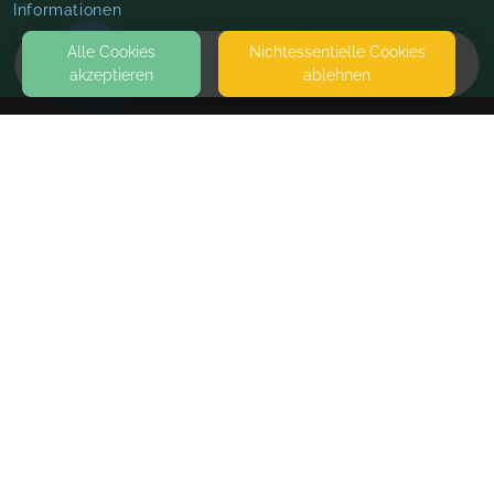
Informationen
Alle Cookies
Nicht­essentielle Cookies
akzeptieren
ablehnen
HOME
KONTAKT
FoBiPro.de
POSTSTR. 6B
59174 KAMEN
SEITEN
WEITERFÜHRENDE LINKS
FAQ
Blog
Imprint
Withdrawal form
terms and conditions from provider
terms and conditions from kikudoo