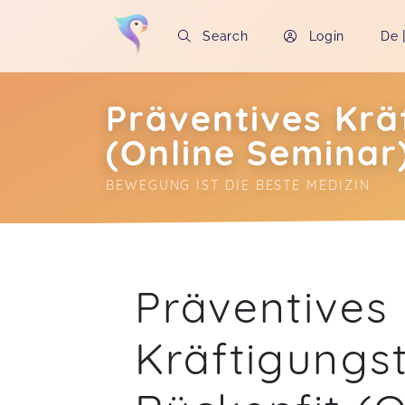
Search
Login
De
Präventives Krä
(Online Seminar
BEWEGUNG IST DIE BESTE MEDIZIN
Soon you will learn more about me here..
Präventives
Kräftigungst