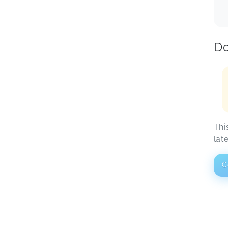
Da
Thi
lat
C