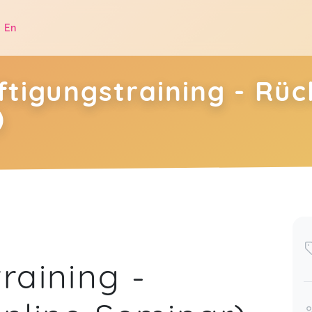
|
En
ftigungstraining - Rüc
)
.
raining -