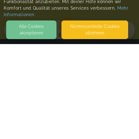
Funktionalität anzubieten. Mit deiner Hilfe können wir
Komfort und Qualität unseres Services verbessern.
Mehr
Informationen
Alle Cookies
Nicht­essentielle Cookies
akzeptieren
ablehnen
EVENTS
KONTAKT
Franzis Fuchsbau
MÜNCHWEILERSTRASSE 10
67727 LOHNSFELD
SEITEN
WEITERFÜHRENDE LINKS
FAQ
Blog
Imprint
Withdrawal form