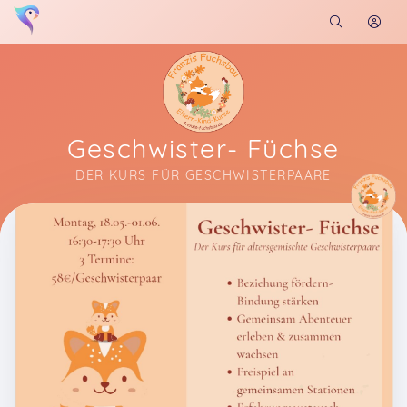
Geschwister- Füchse
DER KURS FÜR GESCHWISTERPAARE
Soon you will learn more about me here...