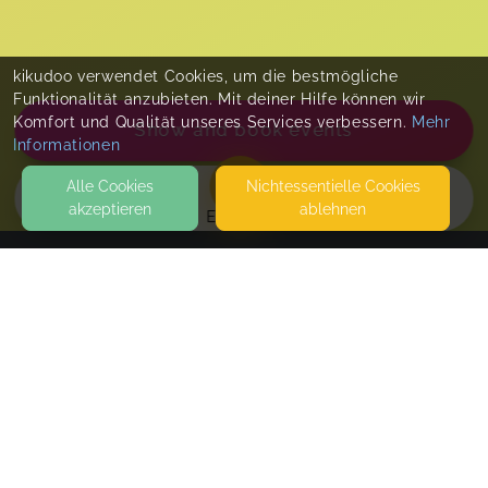
kikudoo verwendet Cookies, um die bestmögliche
Funktionalität anzubieten. Mit deiner Hilfe können wir
Komfort und Qualität unseres Services verbessern.
Mehr
Show and book events
Informationen
Alle Cookies
Nicht­essentielle Cookies
akzeptieren
ablehnen
EVENTS
KONTAKT
Franzis Fuchsbau
MÜNCHWEILERSTRASSE 10
67727 LOHNSFELD
SEITEN
Babymassage
WEITERFÜHRENDE LINKS
Wohlfühlmomente für dich und dein Baby