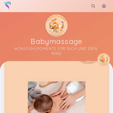
Babymassage
WOHLFÜHLMOMENTE FÜR DICH UND DEIN 
KIND
Soon you will learn more about me here...