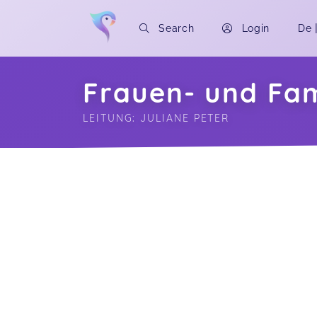
Search
Login
De
Frauen- und Fam
LEITUNG: JULIANE PETER
Soon you will learn more about me here..