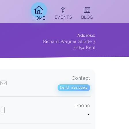
EVENTS
BLOG
HOME
Address
:
Richard-Wagner-Straße 3
77694
Kehl
Contact
Send message
Phone
-