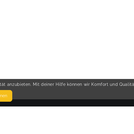
ät anzubieten. Mit deiner Hilfe können wir Komfort und Qualit
hnen
SEITEN
© 
WEITERFÜHRENDE LINKS
FAQ