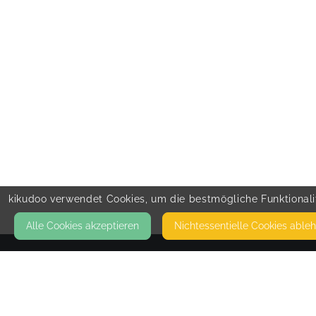
kikudoo verwendet Cookies, um die bestmögliche Funktionalit
Alle Cookies akzeptieren
Nicht­essentielle Cookies able
KONTAKT
Frauen- und Familienzentrum Kehl
RICHARD-WAGNER-STRASSE 3