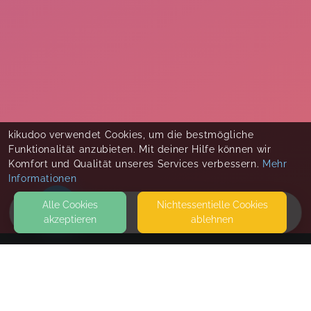
kikudoo verwendet Cookies, um die bestmögliche
Funktionalität anzubieten. Mit deiner Hilfe können wir
Komfort und Qualität unseres Services verbessern.
Mehr
Informationen
Alle Cookies
Nicht­essentielle Cookies
akzeptieren
ablehnen
HOME
KONTAKT
frei Kamera
HAUCHENBERGWEG 12