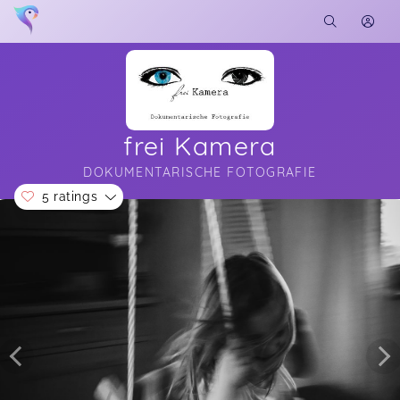
frei Kamera
DOKUMENTARISCHE FOTOGRAFIE
5 ratings
Soon you will learn more about me here...
Krabbelgruppe mit Frühstücksbuffet (Elterntreff)
Simone,
Mar 06
Fotokurs mit dem Smartphone
Gabriele,
Feb 20