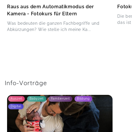
Raus aus dem Automatikmodus der
Fotok
Kamera - Fotokurs für Eltern
Die be
das ist
Was bedeuten die ganzen Fachbegriffe und
Abkürzungen? Wie stelle ich meine Ka...
Info-Vorträge
Auszeit
Babyzeit
Familienzeit
Bildung
Digital