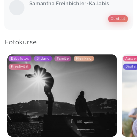
Samantha Freinbichler-Kallabis
Contact
Fotokurse
Babyfotos
Bildung
Familie
Kleinkind
Auszei
Kreativität
Digital