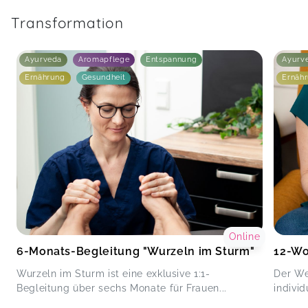
Transformation
Ayurveda
Aromapflege
Entspannung
Ayurv
Ernährung
Gesundheit
Ernäh
Online
6-Monats-Begleitung "Wurzeln im Sturm"
12-Wo
Wurzeln im Sturm ist eine exklusive 1:1-
Der We
Begleitung über sechs Monate für Frauen...
individ