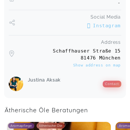
-
Social Media
Instagram
Address
Schaffhauser Straße 15
81476 München
Show address on map
Justina Aksak
Contact
Ätherische Öle Beratungen
Aromapflege
Ätherische Öle
Aroma