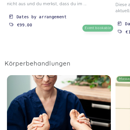
nicht aus und du merkst, dass du im ...
Diese a
aktuell
Dates by arrangement
D
€99.00
Event bookable
€
Körperbehandlungen
Massa