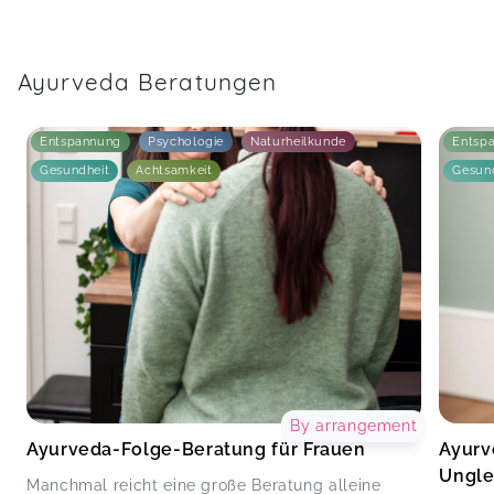
Ayurveda Beratungen
Entspannung
Psychologie
Naturheilkunde
Entsp
Gesundheit
Achtsamkeit
Gesun
By arrangement
Ayurveda-Folge-Beratung für Frauen
Ayurv
Ungle
Manchmal reicht eine große Beratung alleine