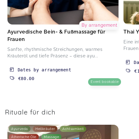
By arrangement
Ayurvedische Bein- & Fußmassage für
Thai 
Frauen
Eine i
Frauen
Sanfte, rhythmische Streichungen, warmes
Kräuteröl und tiefe Präsenz – diese ayu...
D
Dates by arrangement
€
€80.00
Event bookable
Rituale für dich
Ayurveda
Heilkräuter
Achtsamkeit
Ätherische Öle
Massage