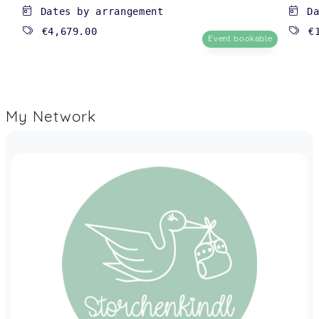
Dates by arrangement
D
€4,679.00
€
Event bookable
My Network