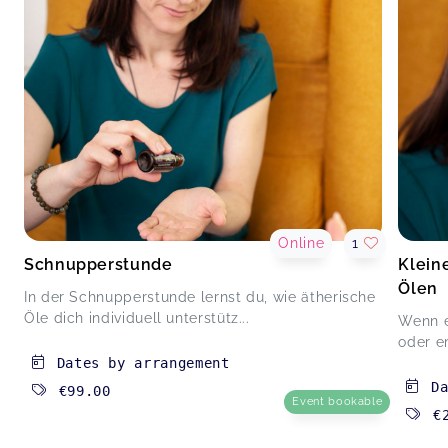
Online
1
Schnupperstunde
Klein
Ölen
In der Schnupperstunde lernst du, wie ätherische
Öle dich individuell unterstütz...
Wenn e
oder e
Dates by arrangement
D
€99.00
Event bookable
€