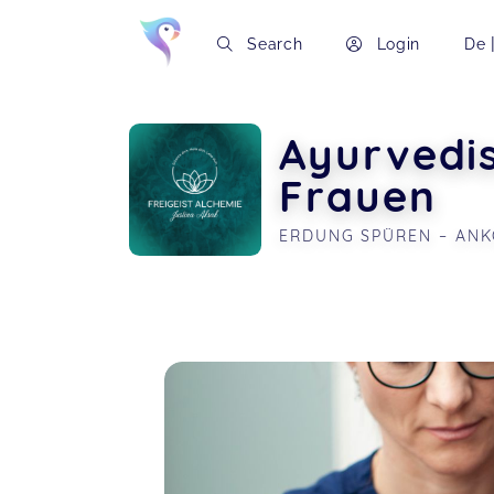
Search
Login
De
Ayurvedi
Frauen
ERDUNG SPÜREN – ANK
Soon you will learn more about me here..