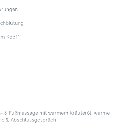
törungen
rchblutung
 im Kopf“
n- & Fußmassage mit warmem Kräuteröl, warme
he & Abschlussgespräch