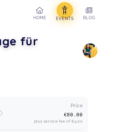
HOME
BLOG
EVENTS
ge für
Price
€80.00
plus service fee of
€4.00