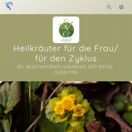
Heilkräuter für die Frau/
für den Zyklus
BEI BESCHWERDEN WÄHREND DER REGEL 
ODER PMS
Soon you will learn more about me here...