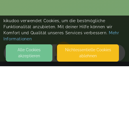
kikudoo verwendet Cookies, um die bestmögliche
Funktionalität anzubieten. Mit deiner Hilfe können wir
Komfort und Qualität unseres Services verbessern.
Mehr
Informationen
Alle Cookies
Nicht­essentielle Cookies
akzeptieren
ablehnen
EVENTS
KONTAKT
freikraut
HAUCHENBERGWEG 12
87480 WEITNAU
SEITEN
WEITERFÜHRENDE LINKS