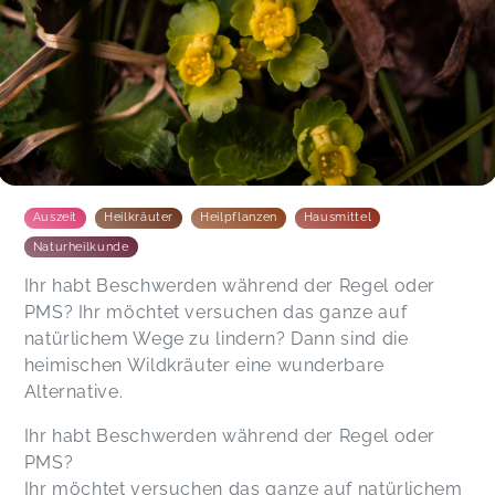
Auszeit
Heilkräuter
Heilpflanzen
Hausmittel
Naturheilkunde
Ihr habt Beschwerden während der Regel oder
PMS? Ihr möchtet versuchen das ganze auf
natürlichem Wege zu lindern? Dann sind die
heimischen Wildkräuter eine wunderbare
Alternative.
Ihr habt Beschwerden während der Regel oder
PMS?
Ihr möchtet versuchen das ganze auf natürlichem