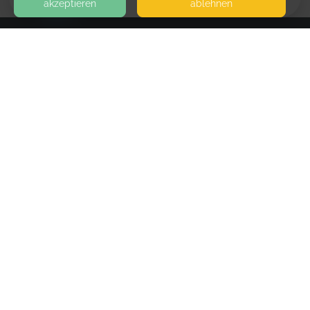
akzeptieren
ablehnen
HOME
KONTAKT
Freispielkind
SCHMÖLDER PARK
41239 MÖNCHENGLADBACH
SEITEN
WEITERFÜHRENDE LINKS
FAQ
Blog
Imprint
Withdrawal form
terms and conditions from kikudoo
Privacy policy of kikudoo
Disclaimer
© COPYRIGHT 2019-
2026
KIKUDOO