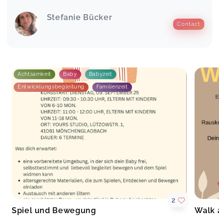
Stefanie Bücker
Contact
Achtsamkeit
Baby
Babyzeit
Entwicklungsbegleitung
Familienzeit
2
Spiel und Bewegung
Walk 