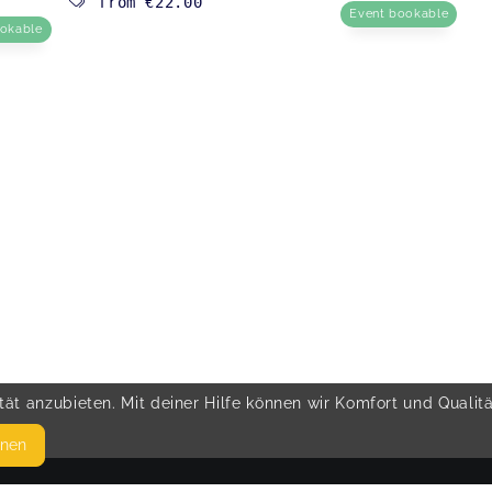
from
€22.00
Event bookable
ookable
ät anzubieten. Mit deiner Hilfe können wir Komfort und Qualit
hnen