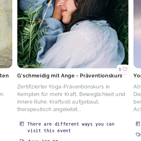
1
pten
G‘schmeidig mit Ange - Präventionskurs
Yo
Zertifizierter Yoga-Präventionskurs in
At
n.
Kempten für mehr Kraft, Beweglichkeit und
Die
innere Ruhe. Kraftvoll aufgebaut,
be
therapeutisch angeleitet...
Ach
There are different ways you can
visit this event