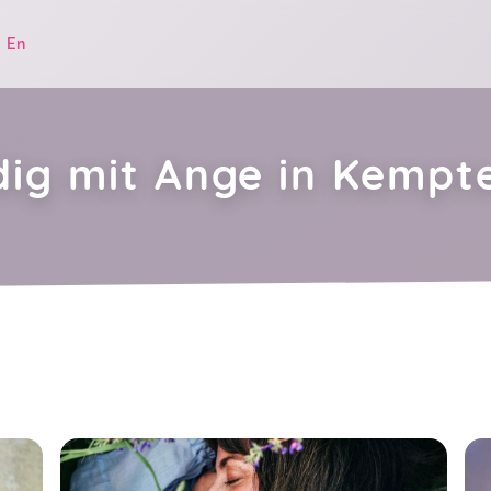
|
En
dig mit Ange in Kempt
.