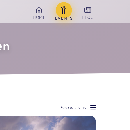
HOME
BLOG
EVENTS
en
Show as list