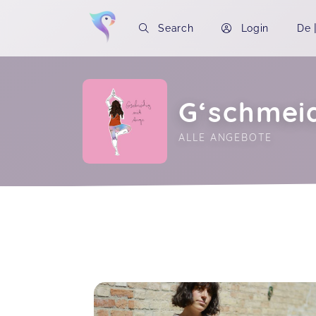
Search
Login
De
G‘schmei
ALLE ANGEBOTE
Soon you will learn more about me here..