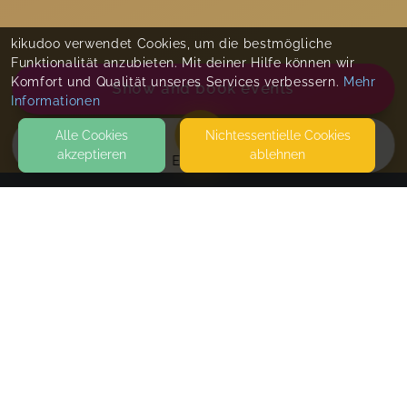
kikudoo verwendet Cookies, um die bestmögliche
Funktionalität anzubieten. Mit deiner Hilfe können wir
Komfort und Qualität unseres Services verbessern.
Mehr
Show and book events
Informationen
Alle Cookies
Nicht­essentielle Cookies
akzeptieren
ablehnen
EVENTS
KONTAKT
Geburtsharmonie - Doula
58239 SCHWERTE
SEITEN
WEITERFÜHRENDE LINKS
Mentale Geburtsvorbereitung
Termine werden nach der Buchung vereinbart.
FAQ
Blog