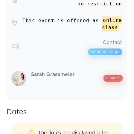
no restriction
This event is offered as
online
class
.
Contact
Send message
Sarah Grassmeier
Contact
Dates
The times are displayed in the