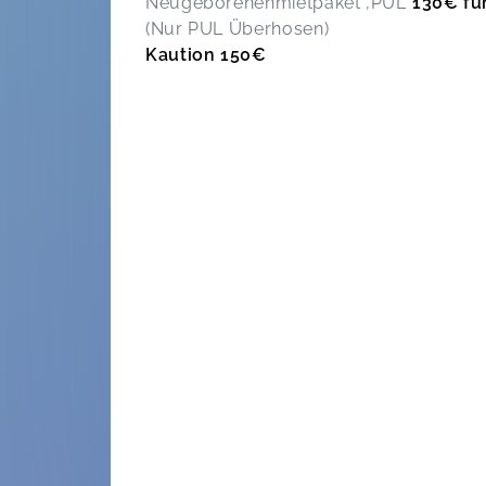
Neugeborenenmietpaket ‚PUL’
130€ fü
(Nur PUL Überhosen)
Kaution 150€