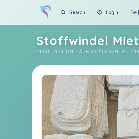
Search
Login
De
Stoffwindel Mi
GELD, ZEIT UND ARBEIT SPAREN MIT D
Soon you will learn more about me here..