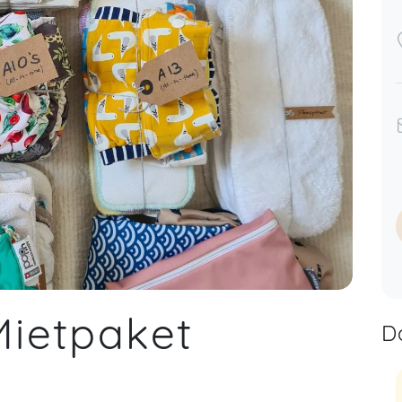
Mietpaket
D