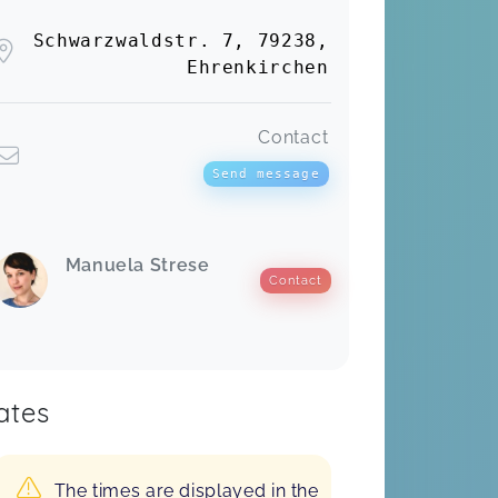
Schwarzwaldstr. 7, 79238,
Ehrenkirchen
Contact
Send message
Manuela Strese
Contact
ates
The times are displayed in the