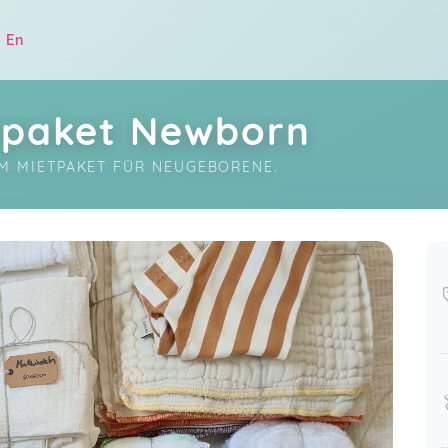
|
En
etpaket Newborn
EM MIETPAKET FÜR NEUGEBORENE.
.