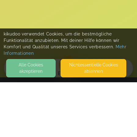
kikudoo verwendet Cookies, um die bestmögliche
Funktionalität anzubieten. Mit deiner Hilfe können wir
Komfort und Qualität unseres Services verbessern.
Mehr
Informationen
Alle Cookies
Nicht­essentielle Cookies
akzeptieren
ablehnen
EVENTS
KONTAKT
GemeinsamZeit
64395 BRENSBACH
SEITEN
WEITERFÜHRENDE LINKS