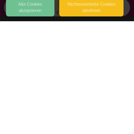
Alle Cookies
Nicht­essentielle Cookies
akzeptieren
ablehnen
EVENTS
KONTAKT
Gesund von Anfang an
LEIPZIG
SEITEN
WEITERFÜHRENDE LINKS
FAQ
Blog
Imprint
Withdrawal form
terms and conditions from kikudoo
Privacy policy of kikudoo
Disclaimer