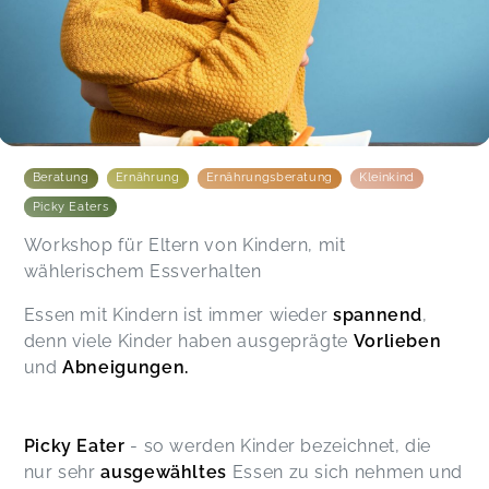
Beratung
Ernährung
Ernährungsberatung
Kleinkind
Picky Eaters
Workshop für Eltern von Kindern, mit
wählerischem Essverhalten
Essen mit Kindern ist immer wieder
spannend
,
denn viele Kinder haben ausgeprägte
Vorlieben
und
Abneigungen.
Picky Eater
- so werden Kinder bezeichnet, die
nur sehr
ausgewähltes
Essen zu sich nehmen und