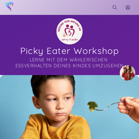
Picky Eater Workshop
LERNE MIT DEM WÄHLERISCHEN 
ESSVERHALTEN DEINES KINDES UMZUGEHEN
Soon you will learn more about me here...