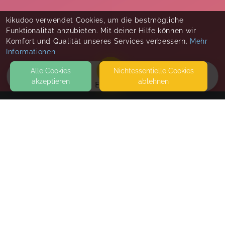
kikudoo verwendet Cookies, um die bestmögliche
Funktionalität anzubieten. Mit deiner Hilfe können wir
Komfort und Qualität unseres Services verbessern.
Mehr
Informationen
Alle Cookies
Nicht­essentielle Cookies
akzeptieren
ablehnen
EVENTS
KONTAKT
gewickelt & gebunden
KEMMANNSTRASSE 15
42349 WUPPERTAL
MEIN DORF
SEITEN
WEITERFÜHRENDE LINKS
FAQ