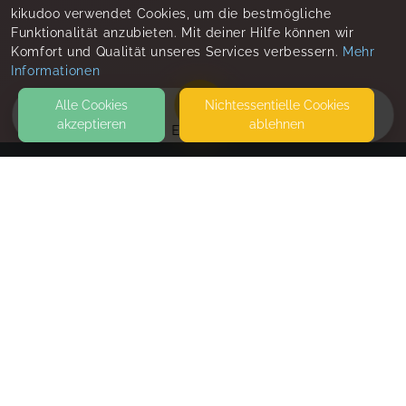
kikudoo verwendet Cookies, um die bestmögliche
Funktionalität anzubieten. Mit deiner Hilfe können wir
Komfort und Qualität unseres Services verbessern.
Mehr
Informationen
Alle Cookies
Nicht­essentielle Cookies
akzeptieren
ablehnen
EVENTS
KONTAKT
GilaSchool
HEINRICH-HERTZ-STRASSE 135
22083 HAMBURG
SEITEN
WEITERFÜHRENDE LINKS
FAQ
Blog
Imprint