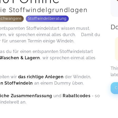
ie Stoffwindelgrundlagen
Schwangere
Stoffwindelberatung
Da
n entspannten Stoffwindelstart wissen musst.
rn, wir sprechen einmal alles durch. Damit du
r für unseren Termin einige Windeln.
as du für einen entspannten Stoffwindelstart
 Waschen & Lagern
, wir sprechen einmal alles
Thi
lat
eiten wir
das richtige Anlegen
der Windeln,
en Stoffwindeln
an einem Dummy üben.
C
tliche Zusammenfassung
und
Rabattcodes
- so
indelwelt an.