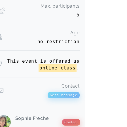
Max. participants
5
Age
no restriction
This event is offered as
online class
.
Contact
Send message
Sophie Freche
Contact