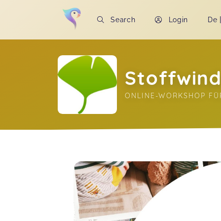
Search
Login
De
Stoffwind
ONLINE-WORKSHOP FÜ
Soon you will learn more about me here..