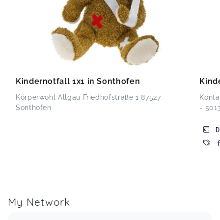
Kindernotfall 1x1 in Sonthofen
Kinde
Körperwohl Allgäu Friedhofstraße 1 87527
Konta
Sonthofen
- 501
D
My Network