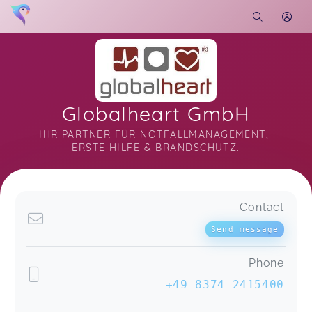
Globalheart GmbH
IHR PARTNER FÜR NOTFALLMANAGEMENT, 
ERSTE HILFE & BRANDSCHUTZ.
Soon you will learn more about me here...
Contact
Send message
Phone
+49 8374 2415400