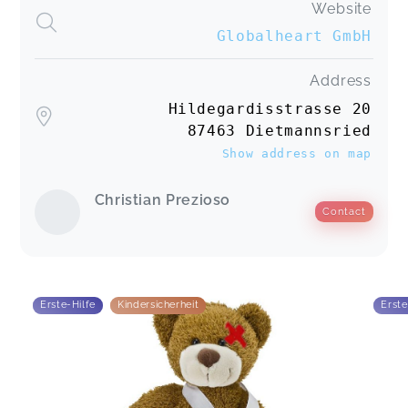
Website
Globalheart GmbH
Address
Hildegardisstrasse 20
87463 Dietmannsried
Show address on map
Christian Prezioso
Contact
Erste-Hilfe
Kindersicherheit
Erste