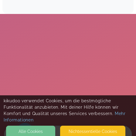
kikudoo verwendet Cookies, um die bestmögliche
Funktionalität anzubieten. Mit deiner Hilfe können wir
Komfort und Qualität unseres Services verbessern.
Mehr
Informationen
Alle Cookies
Nicht­essentielle Cookies