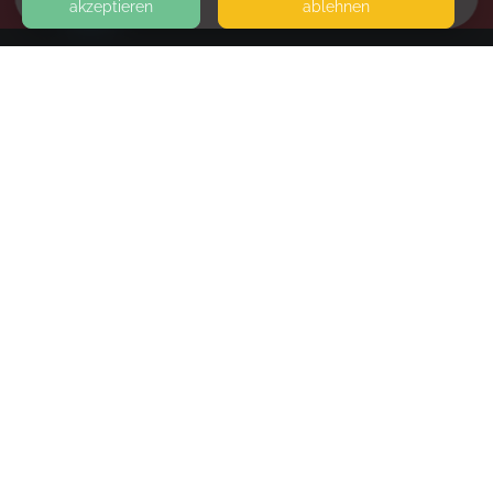
akzeptieren
ablehnen
HOME
KONTAKT
glücklich aufwachsen
SEITEN
WEITERFÜHRENDE LINKS
FAQ
Blog
Imprint
Withdrawal form
terms and conditions from kikudoo
Privacy policy of kikudoo
Disclaimer
© COPYRIGHT 2019-
2026
KIKUDOO