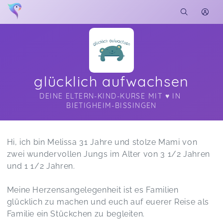
glücklich aufwachsen
DEINE ELTERN-KIND-KURSE MIT ♥️ IN 
BIETIGHEIM-BISSINGEN
Soon you will learn more about me here...
Hi, ich bin Melissa 31 Jahre und stolze Mami von
zwei wundervollen Jungs im Alter von 3 1/2 Jahren
und 1 1/2 Jahren.
Meine Herzensangelegenheit ist es Familien
glücklich zu machen und euch auf euerer Reise als
Familie ein Stückchen zu begleiten.