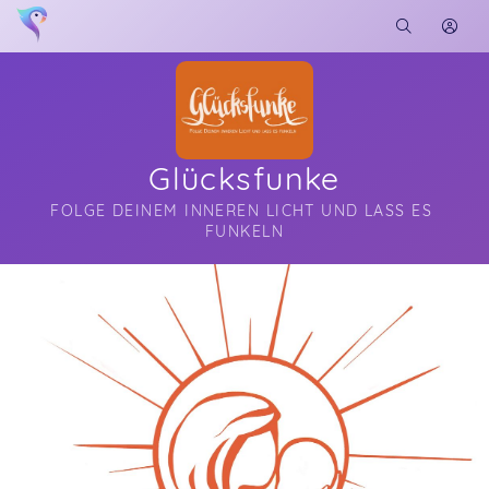
Glücksfunke
FOLGE DEINEM INNEREN LICHT UND LASS ES 
FUNKELN
Soon you will learn more about me here...