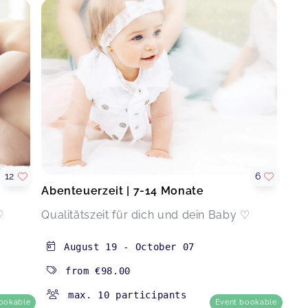
12
6
Abenteuerzeit | 7-14 Monate
♡
Qualitätszeit für dich und dein Baby ♡
August 19
-
October 07
from
€98.00
max. 10 participants
ookable
Event bookable