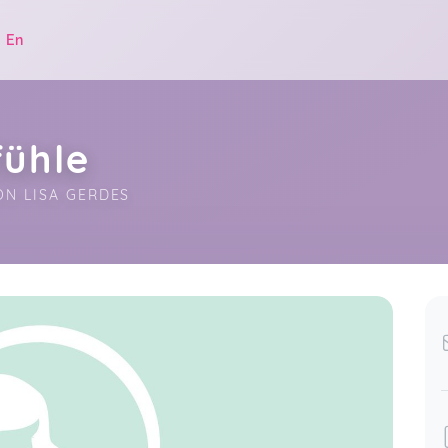
|
En
fühle
ON LISA GERDES
.
Nachdem wir bereits bei Lisa 3 Kurse
Babyschwimmen gemacht haben,
15 more ratings...
besuchen wir nun auch den
Show all ratings
Maxisteps Kurs bei ihr. Sowohl mein
Kind als auch ich fühlen uns durch
Lisas ruhige, sanfte und einfühlsame