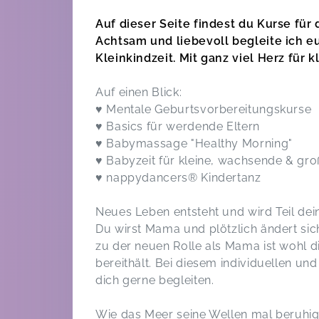
hat uns viel Spaß gemacht!🤗
Empfehle ihn gerne weiter!
Auf dieser Seite findest du Kurse für
nappydancers®
Achtsam und liebevoll begleite ich 
Nicola,
F
Kleinkindzeit. Mit ganz viel Herz für
Auf einen Blick:
nappydancers®
♥ Mentale Geburtsvorbereitungskurse
Mandy,
Feb 26
♥ Basics für werdende Eltern
♥ Babymassage "Healthy Morning"
♥ Babyzeit für kleine, wachsende & gr
Hat uns super gefallen und können
♥ nappydancers® Kindertanz
wir total weiterempfehlen! Danke Lisa
Babyzeit | 0-8 Monate
Max,
D
Neues Leben entsteht und wird Teil dei
Du wirst Mama und plötzlich ändert si
zu der neuen Rolle als Mama ist wohl d
Lisa bereitet jede Stunde mit sehr viel
Herz und Kreativität vor und wenn die
bereithält. Bei diesem individuellen u
Gruppe gut passt, ist die Stunde ein
dich gerne begleiten.
richtiger Safespace <3
Abenteuerzeit | 7-14 Monate
Wie das Meer seine Wellen mal beruhig
Hannah,
D