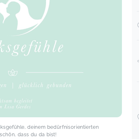
Art super gut begleitet. Außerdem bin
ich immer wieder von den Socken mit
wie viel Liebe sie ihre Stunden
vorbereitet und den Kindern so jede
Woche von Neuem einen
abwechslungsreichen und lehrreichen
Erfahrungsraum schafft!
Spiel, Spaß & Bewegung
Janneke,
Mar 26
Babystep hat meinem kleinen und mir
sehr gut gefallen. Lisa macht die
Gruppe mit viel Liebe. Wir haben uns
ay 23
sehr wohl in dem Kurs gefühlt.Sehr zu
empfehlen
Babyzeit | 0-8 Monate
Anna,
Feb 27
ksgefühle, deinem bedürfnisorientierten
Vielen Dank für den wundervollen
Kurs ♡ Meine Tochter hatte sehr viel
chön, dass du da bist!​