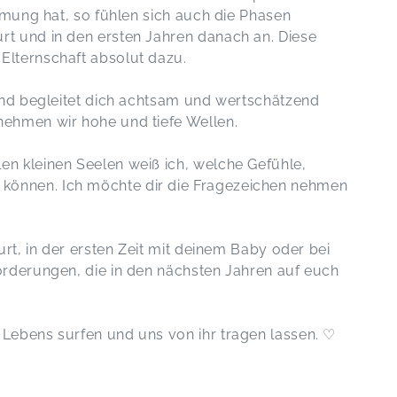
Lisa ist mit viel Herzblut dabei :)
ömung hat, so fühlen sich auch die Phasen
Babyzeit | 0-8 Monate
t und in den ersten Jahren danach an. Diese
Beeks,
Dec 19
Elternschaft absolut dazu.
Sehr liebevoller, abwechslungsreicher
und begleitet dich achtsam und wertschätzend
und achtsamer Kurs. Toll fürs Kind
ehmen wir hohe und tiefe Wellen.
UND das Elternteil ☺️
Babyzeit | 0-8 Monate
n kleinen Seelen weiß ich, welche Gefühle,
Laura,
Oct 17
önnen. Ich möchte dir die Fragezeichen nehmen
urt, in der ersten Zeit mit deinem Baby oder bei
orderungen, die in den nächsten Jahren auf euch
Lebens surfen und uns von ihr tragen lassen. ♡