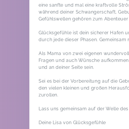
eine sanfte und mal eine kraftvolle Str
während deiner Schwangerschaft, Gebur
Gefühlswellen gehören zum Abenteuer 
Babyzeit | 0-8 Monate
Jana,
Oct 09
Glücksgefühle ist dein sicherer Hafen 
durch jede dieser Phasen. Gemeinsam n
Babymassage "Healthy Morning"
Als Mama von zwei eigenen wundervolle
Nadine,
Mar 26
Fragen und auch Wünsche aufkommen k
und an deiner Seite sein.
Sei es bei der Vorbereitung auf die Geb
den vielen kleinen und großen Herausf
zurollen.
Lass uns gemeinsam auf der Welle des 
Deine Lisa von Glücksgefühle