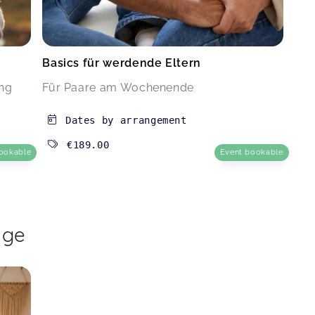
Basics für werdende Eltern
ing
Für Paare am Wochenende
Dates by arrangement
€189.00
ookable
Event bookable
age