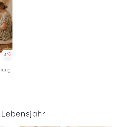
3
nnung
. Lebensjahr