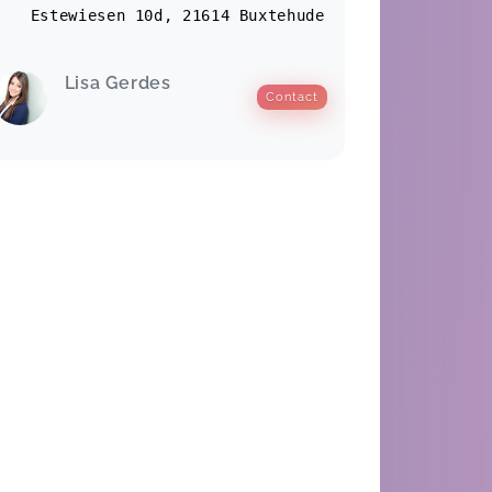
Kurs von Lisa. Jeder Kurstag war mit
Estewiesen 10d, 21614 Buxtehude
viel Einfühlungsvermögen vorbereitet
und es gab tolle Möglichkeiten für
Lisa Gerdes
die Kleinen, sich während der Stunde
Contact
zu bewegen und sensorisch neue
Dinge zu erkunden. Ein toller Kurs.
Für Mehrfacheltern | 0-12 Monate
Anne-Katrin,
Jan 25
Ein Kurs in liebevoller Atmosphäre,
wo Babies sich beschnuppern und die
Welt entdecken können.
Für Mehrfacheltern | 0-12 Monate
Regina,
Jan 14
Der BabySteps Kurs bei Lisa hat
meiner Tochter Sophia und mir sehr
gefallen! Es wurden schöne Akzente
gesetzt mit kleinen Liedern und
Themengruppen (wie z.B. das Stillen),