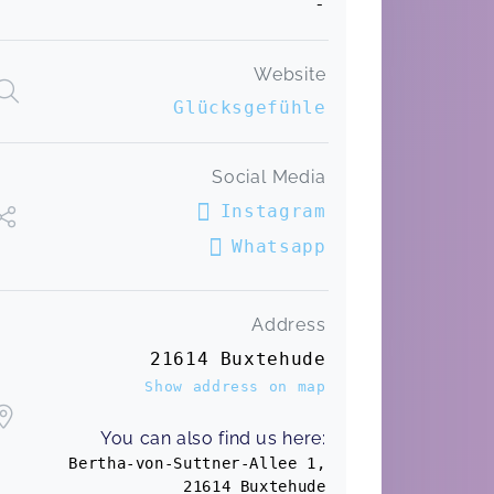
-
Sehr liebevoll gestalteter kurs
Für Mehrfacheltern | 0-12 Monate
Website
Louise,
Oct 11
Glücksgefühle
Für Mehrfacheltern | 0-12 Monate
Social Media
Luisa,
Oct 09
Instagram
Whatsapp
Ein sehr schöner und herzlicher Kurs.
Man merkt das Lisa sich viele
Gedanken macht und sich die größte
Address
mühe gibt auf die Bedürfnisse von
jedem einzugehen. Es war jedes mal
21614 Buxtehude
eine Freude daran teilzunehmen.
Show address on map
Abenteuerzeit | 7-14 Monate
Anna,
Mar 25
You can also find us here:
Bertha-von-Suttner-Allee 1,
Wir hatten eine tolle Zeit bei dem
21614 Buxtehude