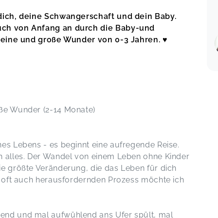
Spaß und hat sich zusätzlich toll
weiterentwickelt. Danke für deine
 dich, deine Schwangerschaft und dein Baby.
liebevolle und sehr
euch von Anfang an durch die Baby-und
eb 26
abwechslungsreiche Kursgestaltung.
 kleine und große Wunder von 0-3 Jahren. ♥
Abenteuerzeit | 7-14 Monate
Katharina,
Feb 27
Abenteuerzeit | 7-14 Monate
Birte,
Feb 27
oße Wunder (2-14 Monate)
ec 04
Babyzeit | 0-8 Monate
nes Lebens - es beginnt eine aufregende Reise.
Birte,
Dec 20
ch alles. Der Wandel von einem Leben ohne Kinder
ie größte Veränderung, die das Leben für dich
nd oft auch herausfordernden Prozess möchte ich
Abenteuerzeit | 7-14 Monate
Janika,
Dec 19
end und mal aufwühlend ans Ufer spült, mal
ec 04