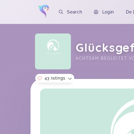
Search
Login
De
Glücksge
ACHTSAM BEGLEITET V
43 ratings
Soon you will learn more about me here..
♥️
Babymassage "Healthy Morning"
Clara,
Jun 28
Waldspielgruppe