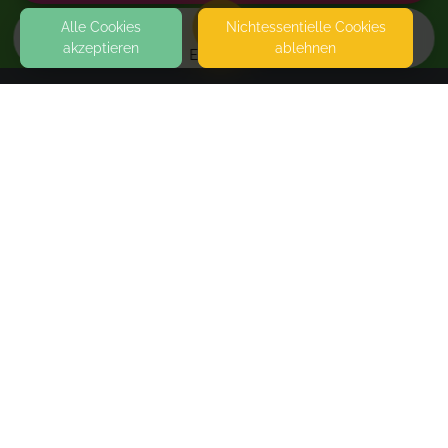
Alle Cookies
Nicht­essentielle Cookies
akzeptieren
ablehnen
EVENTS
KONTAKT
Gluecksmomente Holten
BAHNSTRASSE 240
46147 NORDRHEIN-WESTFALEN
PARKEN VOR DER TÜRE (KOSTENLOS)
Erste Hilfe
SEITEN
6 Uhr und 18 Uhr
WEITERFÜHRENDE LINKS
FAQ
Not yet bookable
Blog
Imprint
Withdrawal form
terms and conditions from provider
terms and conditions from kikudoo