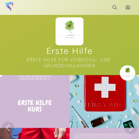
Erste Hilfe
ERSTE HILFE FÜR VORSCHUL- UND 
GRUNDSCHULKINDER
Soon you will learn more about me here...