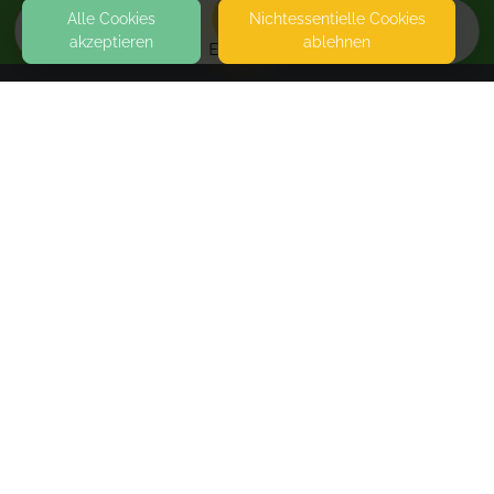
Alle Cookies
Nicht­essentielle Cookies
akzeptieren
ablehnen
EVENTS
KONTAKT
Gluecksmomente Holten
BAHNSTRASSE 240
46147 NORDRHEIN-WESTFALEN
PARKEN VOR DER TÜRE (KOSTENLOS)
SEITEN
WEITERFÜHRENDE LINKS
FAQ
Blog
Imprint
Withdrawal form
terms and conditions from provider
terms and conditions from kikudoo