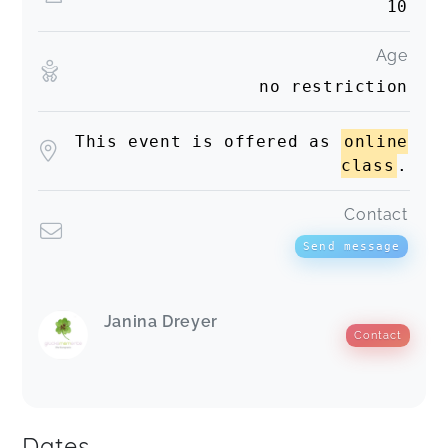
10
Age
no restriction
This event is offered as
online
class
.
Contact
Send message
Janina Dreyer
Contact
Dates