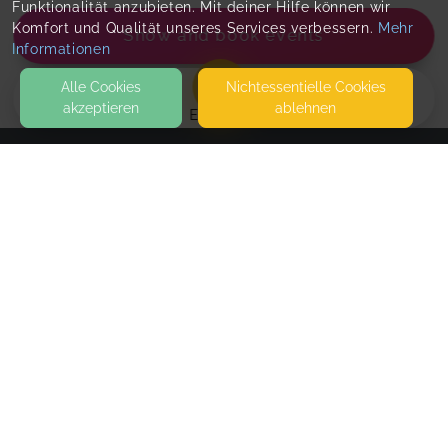
Funktionalität anzubieten. Mit deiner Hilfe können wir
Komfort und Qualität unseres Services verbessern.
Mehr
Show and book events
Informationen
Alle Cookies
Nicht­essentielle Cookies
akzeptieren
ablehnen
EVENTS
KONTAKT
GT Creative
67550 WORMS
SEITEN
WEITERFÜHRENDE LINKS
Herbst Windlicht 🍂
Mon, Oct 05, 26
,
3:30 PM
-
5:00 PM
FAQ
Blog
Standard
€17.00
Imprint
Withdrawal form
Geschwisterkind
€27.00
for 2 participants
terms and conditions from provider