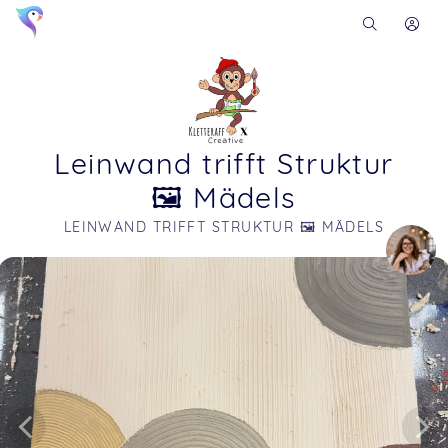
Leinwand trifft Struktur
🖼️ Mädels
LEINWAND TRIFFT STRUKTUR 🖼️ MÄDELS
Soon you will learn more about me here...