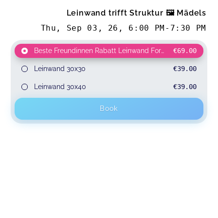
Leinwand trifft Struktur 🖼️ Mädels
Thu, Sep 03, 26
,
6:00 PM
-
7:30 PM
Beste Freundinnen Rabatt Leinwand Format angeben
€69.00
for 
Leinwand 30x30
€39.00
Leinwand 30x40
€39.00
Book