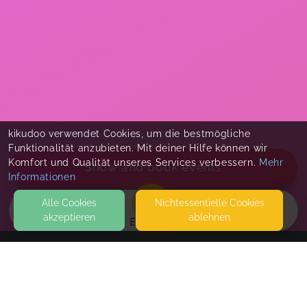
kikudoo verwendet Cookies, um die bestmögliche
Funktionalität anzubieten. Mit deiner Hilfe können wir
Komfort und Qualität unseres Services verbessern.
Mehr
Show and book events
Informationen
Alle Cookies
Nicht­essentielle Cookies
akzeptieren
ablehnen
EVENTS
KONTAKT
GuBi Gesundheits- und Bildungsinstitut