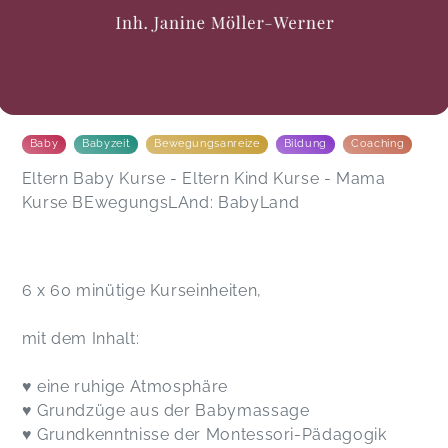
Baby
Babyzeit
Bewegungsanreize
Bildung
Coaching
Eltern Baby Kurse - Eltern Kind Kurse - Mama
Kurse BEwegungsLAnd: BabyLand
6 x 60 minütige Kurseinheiten,
mit dem Inhalt:
♥ eine ruhige Atmosphäre
♥ Grundzüge aus der Babymassage
♥ Grundkenntnisse der Montessori-Pädagogik