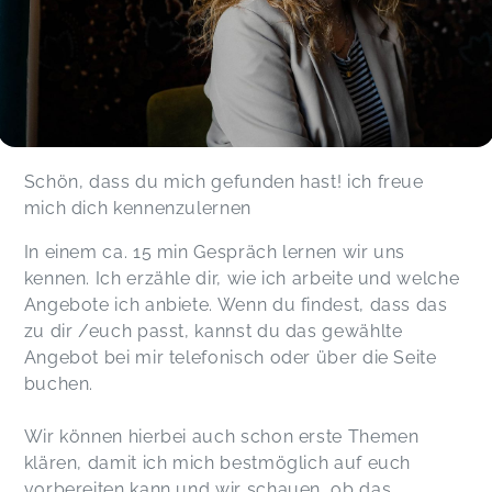
Schön, dass du mich gefunden hast! ich freue
mich dich kennenzulernen
In einem ca. 15 min Gespräch lernen wir uns
kennen. Ich erzähle dir, wie ich arbeite und welche
Angebote ich anbiete. Wenn du findest, dass das
zu dir /euch passt, kannst du das gewählte
Angebot bei mir telefonisch oder über die Seite
buchen.
Wir können hierbei auch schon erste Themen
klären, damit ich mich bestmöglich auf euch
vorbereiten kann und wir schauen, ob das