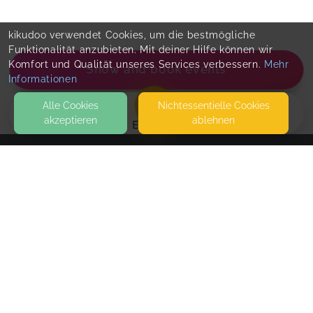
kikudoo verwendet Cookies, um die bestmögliche
Funktionalität anzubieten. Mit deiner Hilfe können wir
Komfort und Qualität unseres Services verbessern.
Mehr
Show and book events
Informationen
Alle Cookies
Nicht­essentielle Cookies
akzeptieren
ablehnen
EVENTS
KONTAKT
Hand aufs Herz
84036 LANDSHUT
SEITEN
WEITERFÜHRENDE LINKS
Kennenlerngespräch
Schreib mir gerne in deiner Persönlichen
FAQ
Nachricht, wann es dir möglich ist zu telefonieren.
Blog
Wir finden sicher etwas passendes :)