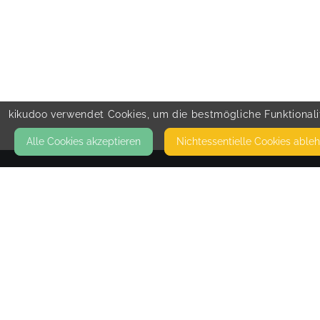
kikudoo verwendet Cookies, um die bestmögliche Funktionalit
Alle Cookies akzeptieren
Nicht­essentielle Cookies able
KONTAKT
Hanne Guttau-Leimenstoll
FRIEDRICHSORTER STR. 37
24214 GETTORF