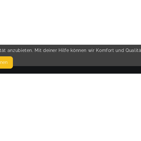
ät anzubieten. Mit deiner Hilfe können wir Komfort und Qualit
hnen
SEITEN
© 
WEITERFÜHRENDE LINKS
FAQ
Blog
Imprint
Withdrawal form
terms and conditions from provider
terms and conditions from kikudoo