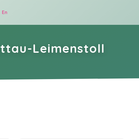
|
En
ttau-Leimenstoll
.