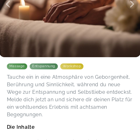
sinnliche und verbindende Zeit hatten, dass wir
mit Tantra unbedingt weitermachen wollen. Von
Herzen vielen Dank für dieses Erlebnis!
Ursula,
Jun 08
Massage
Entspannung
Workshop
Tauche ein in eine Atmosphäre von Geborgenheit,
Berührung und Sinnlichkeit, während du neue
Wege zur Entspannung und Selbstliebe entdeckst.
Melde dich jetzt an und sichere dir deinen Platz für
ein wohltuendes Erlebnis mit achtsamen
Begegnungen.
Die Inhalte