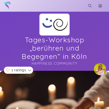
Tages-Workshop
„berühren und
Begegnen“ in Köln
HAPPINESS COMMUNITY
1 ratings
Soon you will learn more about me here...
Ich ging skeptisch, neugierig und nervös ins
Seminar und kam beseelt, glücklich und
tiefenentspannt wieder nach Hause. Angela,
Michael und Irena haben den Workshop mit so
viel Herz, Feingefühl und Humor angeleitet, dass
mein Partner und ich eine so wundervolle,