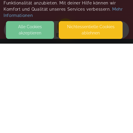
Funktionalität anzubieten. Mit deiner Hilfe können wir
Komfort und Qualität unseres Services verbessern.
Mehr
Informationen
Alle Cookies
Nicht­essentielle Cookies
akzeptieren
ablehnen
EVENTS
KONTAKT
Happiness Community
BRUNNENSTRASSE 1
50181 BEDBURG
SEITEN
WEITERFÜHRENDE LINKS
FAQ
Blog
Imprint
Withdrawal form