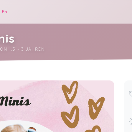
|
En
nis
ON 1,5 - 3 JAHREN
.
ar 01