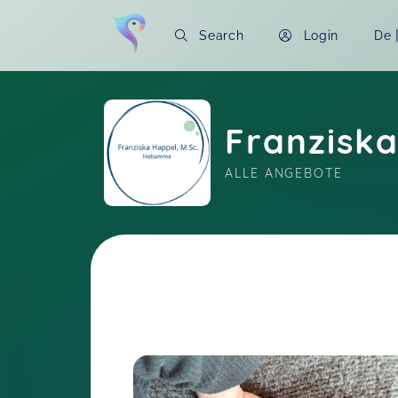
Search
Login
De
Franzisk
ALLE ANGEBOTE
Soon you will learn more about me here..