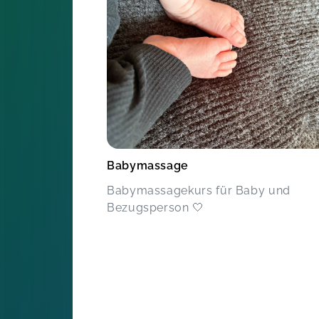
Babymassage
Babymassagekurs für Baby und
Bezugsperson 🤍