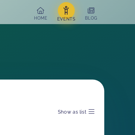
HOME
BLOG
EVENTS
Show as list