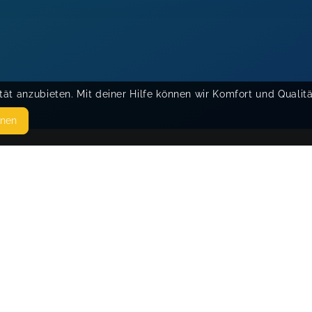
ät anzubieten. Mit deiner Hilfe können wir Komfort und Qualit
hnen
SEITEN
© 
WEITERFÜHRENDE LINKS
FAQ
Blog
Imprint
Withdrawal form
terms and conditions from kikudoo
Privacy policy of kikudoo
Disclaimer