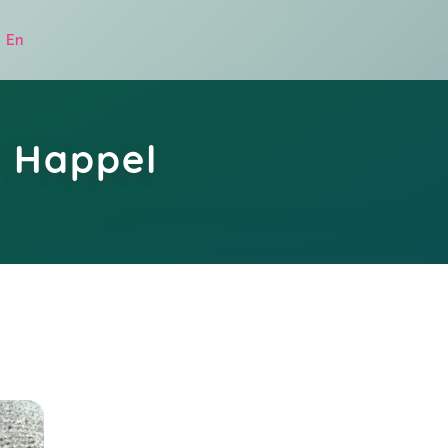
|
En
a Happel
.