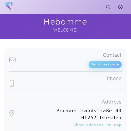
Hebamme
WELCOME!
Soon you will learn more about me here...
Contact
Send message
Phone
-
Address
Pirnaer Landstraße 40
01257 Dresden
Show address on map