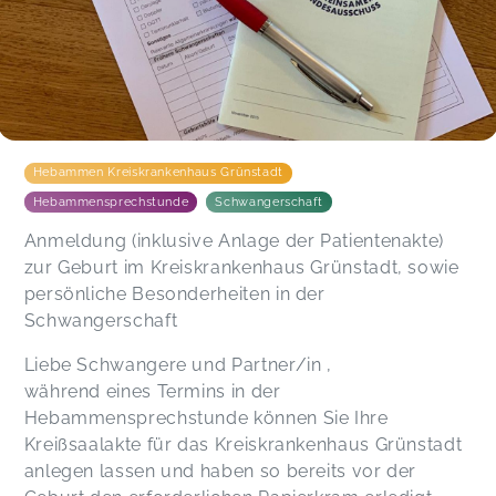
Danke für die nette Beratung!
Nibha,
Jan 11
Ich wurde bei der Geburtsanmeldung von einer
wunderbaren Hebamme betreut. Sie war herzlich,
kompetent und hat sich viel Zeit genommen, um
Hebammen Kreiskrankenhaus Grünstadt
mir alles zu erklären. Ich habe mich rundum
wohlgefühlt und bin sehr dankbar für die
Hebammensprechstunde
Schwangerschaft
freundliche und beruhigende Art. Absolut
Anmeldung (inklusive Anlage der Patientenakte)
empfehlenswert!
zur Geburt im Kreiskrankenhaus Grünstadt, sowie
Sehrinur,
Oct 26
persönliche Besonderheiten in der
Schwangerschaft
Vielen Dank
Yvonne,
Oct 24
Liebe Schwangere und Partner/in ,
während eines Termins in der
Hebammensprechstunde können Sie Ihre
Haben uns sehr gut aufgehoben gefühlt und
Kreißsaalakte für das Kreiskrankenhaus Grünstadt
freuen uns jetzt umso mehr auf die Geburt ☺️
Susanne,
Sep 17
anlegen lassen und haben so bereits vor der