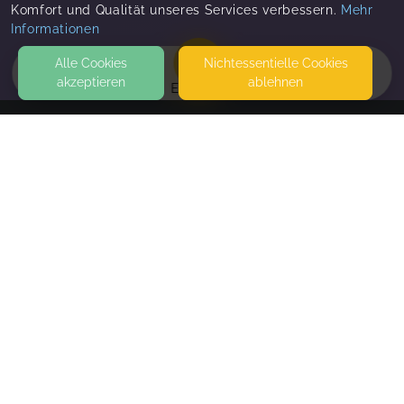
Komfort und Qualität unseres Services verbessern.
Nadine Westhöfer
Mehr
Nadine,
Jan 29
Informationen
Alle Cookies
Nicht­essentielle Cookies
akzeptieren
ablehnen
EVENTS
Jana,
Jan 29
KONTAKT
Jana,
Jan 29
Sabine Götting
WESTRING 55
67269 GRÜNSTADT
sehr hilfsbereit und zuvorkommend ❤️
Aaliyah,
Jan 20
SEITEN
WEITERFÜHRENDE LINKS
FAQ
Sarah,
Jan 18
Blog
Imprint
Withdrawal form
Esra,
Jan 12
terms and conditions from provider