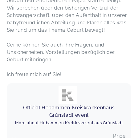
Geburt den erforderlichen Papierkram erledigt.
Wir sprechen über den bisherigen Verlauf der
Eine sehr liebe Hebamme Sabine Götting – ich
Schwangerschaft, über den Aufenthalt in unserer
habe nur angenehme Eindrücke und Emotionen
babyfreundlichen Abteilung und klären alles was
mitgenommen. Es ist wirklich schön, mit so
Sie rund um das Thema Geburt bewegt!
freundlichen Menschen wie ihr in Kontakt zu sein.
Litvinova,
Aug 07
Gerne können Sie auch Ihre Fragen, und
Unsicherheiten, Vorstellungen bezüglich der
Super herzlich!
Geburt mitbringen.
Marie,
Aug 07
Ich freue mich auf Sie!
Liebe Frau Götting, vielen Dank für das durchweg
offene Gespräch und die persönliche Beratung.
Wir haben uns sehr wohlgefühlt. Viele Grüße
Familie Persau
Julia,
Jul 18
Official Hebammen Kreiskrankenhaus
Grünstadt event
More about Hebammen Kreiskrankenhaus Grünstadt
Vielen Dank für das tolle anmelde Gespräch. Wir
haben uns sehr wohl und verstanden bei ihnen
Price