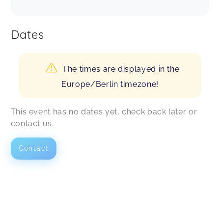
Wochenbettstation / im Kreißsaal aufgehoben.
Vielen Dank!
Roksana,
Jul 15
Dates
Wie erwartet ist auch Frau Götting eine tolle,
liebenswerte und einfühlsame Hebamme. Ich
The times are displayed in the
freue mich schon sie bald zur Geburt
Europe/Berlin timezone!
wiederzusehen.
Johanna,
Jun 19
This event has no dates yet, check back later or
contact us.
Super nette Hebamme. Wir haben uns sehr gut
aufgehoben gefühlt ☺️
Lucie,
Jun 05
Contact
Melisa,
May 14
Sehr freundliche Mitarbeiterin , hat alle offenen