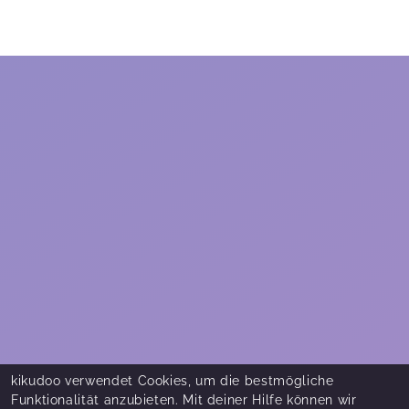
Fragen beantwortet und man fühlt sich sehr gut
aufgehoben ❤️
Lara,
Apr 03
Sehr nette Hebamme. Hat sich Zeit genommen
und meine Fragen beantwortet. Vielen Dank
Jessica,
Mar 06
Unfassbar lieb und sehr aufklärend kann ich mur
empfehlen <3
Michelle,
Feb 03
Michelle,
Feb 03
Liebe Frau Götting, vielen Dank für das tolle und
kikudoo verwendet Cookies, um die bestmögliche
aufschlussreiche Gespräch gestern. Sie haben
Funktionalität anzubieten. Mit deiner Hilfe können wir
mir jegliche Ängste genommen. Viele Grüße