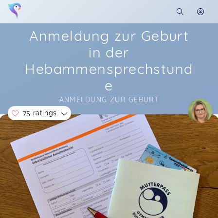
Anmeldung zur Geburt
in der
Hebammensprechstund
e
ANMELDUNG ZUR GEBURT
75 ratings
Soon you will learn more about me here...
Jacqueline,
Jan 27
Sabine ist so eine liebe Person. Hab mich sehr
wohl gefühlt. Sie hat super zu gehört
Mandy,
Jan 11