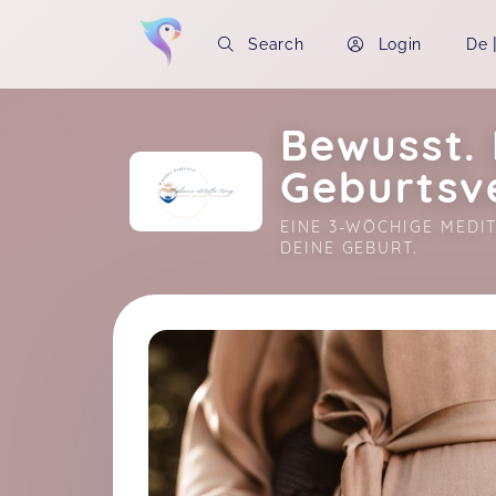
Search
Login
De
Bewusst. 
Geburtsv
EINE 3-WÖCHIGE MEDIT
DEINE GEBURT.
Soon you will learn more about me here..