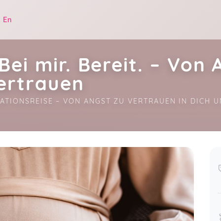
|
En
Bei mir. Bereit. – Von 
ertrauen
ATIONSREISE – VON ANGST ZU VERTRAUEN IN DICH U
.