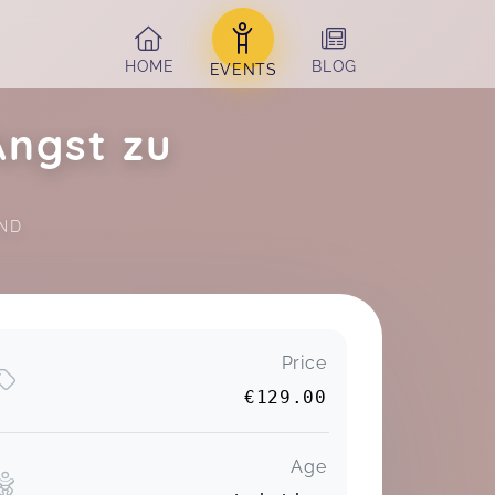
HOME
BLOG
EVENTS
Angst zu
ND 
Price
€129.00
Age