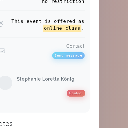
no restriction
This event is offered as
online class
.
Contact
Send message
Stephanie Loretta König
Contact
ates