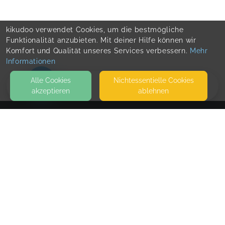
kikudoo verwendet Cookies, um die bestmögliche
Funktionalität anzubieten. Mit deiner Hilfe können wir
Komfort und Qualität unseres Services verbessern.
Mehr
Informationen
Alle Cookies
Nicht­essentielle Cookies
akzeptieren
ablehnen
HOME
KONTAKT
Hebamme Tina Glatthaar
STRÜMPFELBACHER STRASSE 274
71384 WEINSTADT
SEITEN
WEITERFÜHRENDE LINKS
FAQ