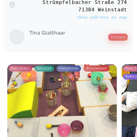
Strümpfelbacher Straße 274
71384 Weinstadt
Show address on map
Tina Glatthaar
Contact
BabySteps
Babyzeit
Hebammen
Wochenbett
BabyS
Beikos