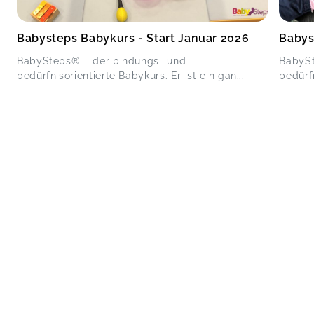
Babysteps Babykurs - Start Januar 2026
Babys
BabySteps® – der bindungs- und
BabySt
bedürfnisorientierte Babykurs. Er ist ein gan...
bedürfn