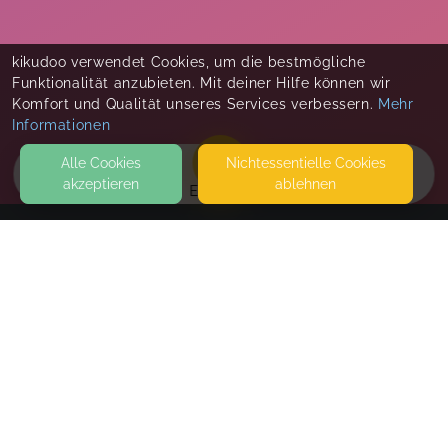
kikudoo verwendet Cookies, um die bestmögliche
Funktionalität anzubieten. Mit deiner Hilfe können wir
Komfort und Qualität unseres Services verbessern.
Mehr
Informationen
Alle Cookies
Nicht­essentielle Cookies
akzeptieren
ablehnen
EVENTS
KONTAKT
Hebammenherz
BERGSTEDTER MARKT 1
22395 HAMBURG
KURSE HAUPTHAUS SÜD KLINGEL "NATURHEILZENTRUM
BERGSTEDT"
SEITEN
WEITERFÜHRENDE LINKS