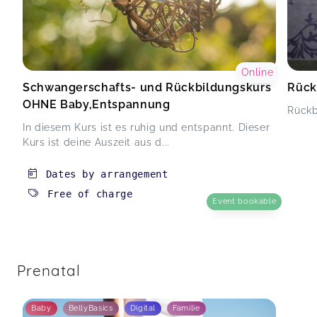
Online
Schwangerschafts- und Rückbildungskurs
Rück
OHNE Baby,Entspannung
Rückb
In diesem Kurs ist es ruhig und entspannt. Dieser
Kurs ist deine Auszeit aus d...
Dates by arrangement
Free of charge
Event bookable
Prenatal
Baby
BellyBasics
Digital
Familie