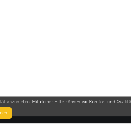
ät anzubieten. Mit deiner Hilfe können wir Komfort und Qualit
hnen
SEITEN
© 