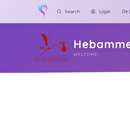
Search
Login
De
Hebammen
WELCOME!
Soon you will learn more about me here..