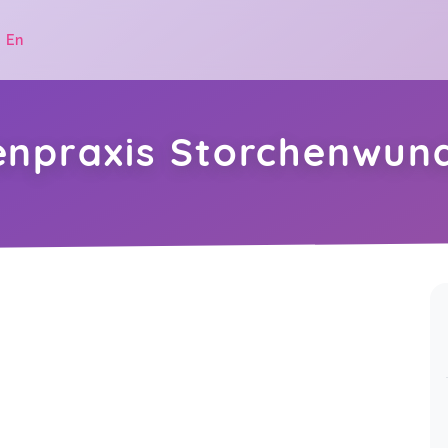
|
En
praxis Storchenwun
.