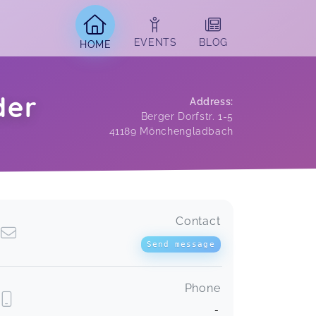
EVENTS
BLOG
HOME
der
Address
:
Berger Dorfstr. 1-5
41189
Mönchengladbach
Contact
Send message
Phone
-