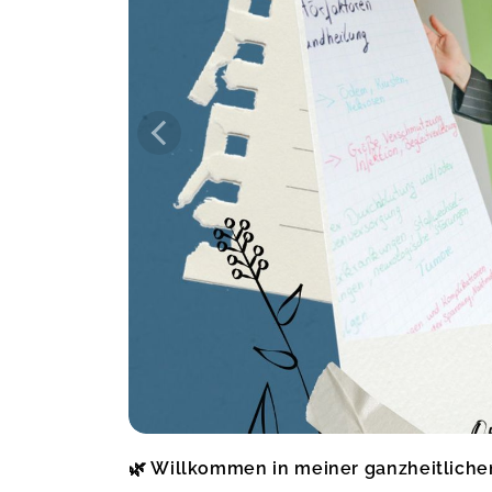
bin ich von diesem Seminar
zurückgekehrt... Hildegard von
Bingen, eine Frau, die mich tief
beeindruckt und die ich hoch
verehre... Agnieszka, Du hast wieder
alles gegeben und meine
Erwartungen mehr als erfüllt... Es war
klasse...
Hildegard von Bingen
Claudia,
J
Wie immer super informativ und
verständlich rüber gebracht... Die
Vorträge sind nicht nur beruflich
unterstützend sondern auch für die
private Entwicklung eine
Bereicherung. Danke!
Mentale Hygiene
Franziska,
J
🌿 Willkommen in meiner ganzheitlich