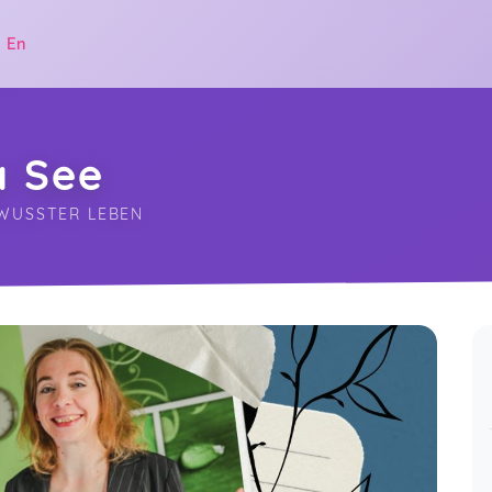
|
En
a See
EWUSSTER LEBEN
.
Wie immer von A. See sehr
ausführlich, gut verständlich,
85 more ratings...
interssant, viele Aspekte werden
Show all ratings
Jul 14
beleuchtet, Die Bedeutung des
Herzens in verschiedenen Religionen
fand ich sehr interssant. Den kurzen