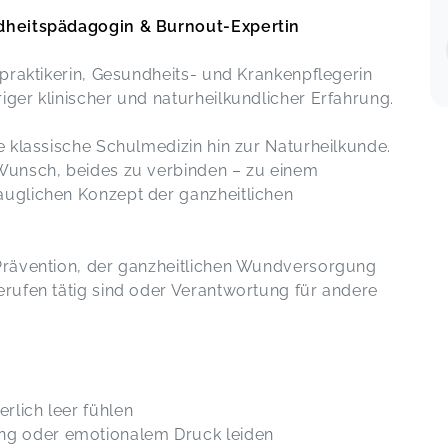
Sabrina,
Jan 17
ndheitspädagogin & Burnout-Expertin
geballte Informationen - danke
lpraktikerin, Gesundheits- und Krankenpflegerin
ay 19
Regulationstherapie
ger klinischer und naturheilkundlicher Erfahrung.
Franziska,
Jan 13
e klassische Schulmedizin hin zur Naturheilkunde.
Ich kann gar nicht so viele Herzen
Wunsch, beides zu verbinden – zu einem
versenden wie du verdienst
uglichen Konzept der ganzheitlichen
Die Leber
y 06
Claudia,
Jan 08
Prävention, der ganzheitlichen Wundversorgung
Vielen lieben Dank
rufen tätig sind oder Verantwortung für andere
Adventskalender
Franziska,
Dec 16
pr 13
Ich habe die Ausbildung in
Homotoxikologie bei Agnieszka See
rlich leer fühlen
absolviert und bin begeistert von der
ung oder emotionalem Druck leiden
Qualität des Kurses. Die Dozentin