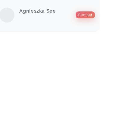
Wieder mal so richtig nach meinem
Geschmack... Vielen Dank liebe
Agnieszka See
Agnieszka
Contact
Labor
Claudia,
Apr 13
Sehr spannend und sehr vielseitiges
Thema
Nägel in der Naturheilkunde
Franziska,
Mar 20
Total individuelle Angelegenheit und
die praktische Umsetzung
Akupressur
Franziska,
Mar 20
Liebe Agnieszka, ich habe gestern
das Webinar Nägel in der
Naturheilkunde bei dir gemacht und
habe so viel gelernt! Die ausführliche