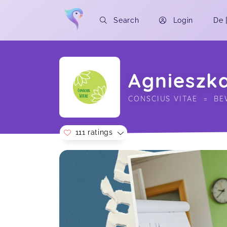
Search
Login
De
Agnieszk
CONSCIUS VITAE  =  B
111 ratings
Soon you will learn more about me here..
Der Vortrag war wieder extrem
komplex und tiefgründig. Dankeschön
Die Haut – Spiegel der Innenwelt
Franziska,
Ganz beseelt und voll bestem Input