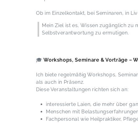
Einfach nur genial - vielen lieben
Ob im Einzelkontakt, bei Seminaren, in L
Dank
Magie & Heilkunde – Der verborgene Pfad
Franziska,
M
Mein Ziel ist es, Wissen zugänglich zu
Selbstverantwortung zu ermutigen.
🎓
Workshops, Seminare & Vorträge – Wi
Ich biete regelmäßig Workshops, Seminare
als auch in Präsenz.
Diese Veranstaltungen richten sich an:
interessierte Laien, die mehr über g
Menschen mit Belastungserfahrungen
Fachpersonal wie Heilpraktiker, Pfl