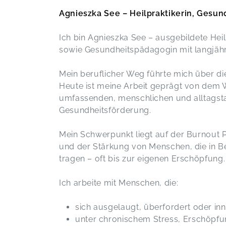
Super lebendige Informationen, für
Agnieszka See – Heilpraktikerin, Gesu
meine Tätigkeiten essentiell. Danke!
Mikrobiom und Emotionen
Ich bin Agnieszka See – ausgebildete Hei
Franziska,
M
sowie Gesundheitspädagogin mit langjähri
Agnieszka´s Vorträge sind wie auf den
Mein beruflicher Weg führte mich über di
Leib geschneidert. Danke, total
Heute ist meine Arbeit geprägt von dem 
informativ und bereichernd
umfassenden, menschlichen und alltagsta
Vitalität beginnt im Kopf
Franziska,
Ma
Gesundheitsförderung.
Mein Schwerpunkt liegt auf der Burnout 
Superschönes Seminar mit vielen
und der Stärkung von Menschen, die in Be
hilfreichen Tipps. War sehr lehrreich
tragen – oft bis zur eigenen Erschöpfung.
und informativ. Jederzeit wieder. Ich
freu mich schon aufs nächste Mal
Notfälle in der Praxis
Ich arbeite mit Menschen, die:
Tanja,
A
sich ausgelaugt, überfordert oder inne
unter chronischem Stress, Erschöpf
Wieder einmal ein wunderschönes