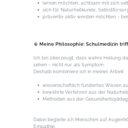
lernen möchten, achtsam mit sich s
und intensives Lernwochenende bei
Agnieszka erleben dürfen.... Wir
sich für Naturheilkunde, Selbstfürsor
haben viel gelernt und probieren
präventiv aktiv werden möchten – bev
dürfen... es war toll... ich weiß, was
ich lange vermisst habe... Danke
Agnieszka
Massage-Ausbildungskurs
Claudia,
M
🧠
Meine Philosophie: Schulmedizin trif
Ich bin überzeugt, dass wahre Heilung d
Es war ein absolut lehrreicher Kurs,
sehen – nicht nur als Symptom.
mit vielen praktischen Erfahrungen
Deshalb kombiniere ich in meiner Arbeit:
und einem tollen Austausch. Einfach
schön. :-))
wissenschaftlich fundiertes Wissen a
Massage-Ausbildungskurs
Silke,
M
bewährte Verfahren aus der Naturhei
Methoden aus der Gesundheitspädagog
Salz als Therapie
Ira,
Mar 26
Dabei begleite ich Menschen auf Augenhöh
Empathie.