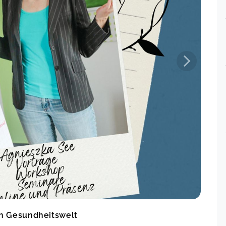
Einblick in die Anatomie ebenso.
Selbstverständlich ganz klare
Empfehlung für diesen Vortrag, auch
für Laien! A.See s Vorträge und
Seminare sind immer sehr intensiv,
gründlich und hoch kompetent
ausgearbeitet und vorbereitet.
„Das Herz als Spiegel des Lebens"
Sabine,
Feb 06
ul 05
Jeder Vortrag oder auch jedes
Wochenendseminar was ich bislang
gebucht habe war sehr qualifiziert
und super vorbereitet. Auf jeden
Nachfrage wurde perfekt
eingegangen und auch die Skripte
sind toll um im Nachhinein nochmal
etwas nachzulesen. Ich freue mich
auf viele weitere Vorträge oder
un 16
Wochenenden :-)
en Gesundheitswelt
Die Schilddrüse