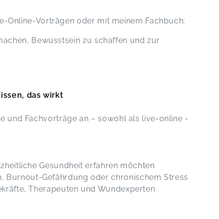
nichts ausrichten....
Misteltherapie
ive-Online-Vorträgen oder mit meinem Fachbuch:
Claudia,
Jun 26
ar 03
 machen, Bewusstsein zu schaffen und zur
ssen, das wirkt
 und Fachvorträge an – sowohl als live-online -
anzheitliche Gesundheit erfahren möchten
, Burnout-Gefährdung oder chronischem Stress
egekräfte, Therapeuten und Wundexperten