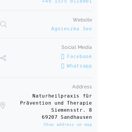
+49 1575 0118801
auch bei vielen Webinaren mit dabei
und ich bin jedes Mal begeistert von
ihrem Fachwissen und von ihrer
Website
Betreuung. Sie ist sehr gut auf die
Agnieszka See
Themen vorbereitet, hat super Skripte
und ihre Materialen sind einfach toll
und total hilfreich beim lernen. Auch
Social Media
nach den Veranstaltungen fühle ich
mich bestens von ihr betreut und bin
Facebook
sehr froh und dankbar darüber noch
Whatsapp
einige weitere Fortbildung bei ihr
machen zu dürfen.
Hormone
Sabrina,
May 04
Address
Naturheilpraxis für
Wieder ein Wochenende mit
Prävention und Therapie
geballtem Wissen zu allem, was
Siemensstr. 8
Labordiagnostik für Heilpraktiker so
69207 Sandhausen
hergibt.... und noch ein bisschen
Show address on map
Taping als Schmankerl oben drauf....