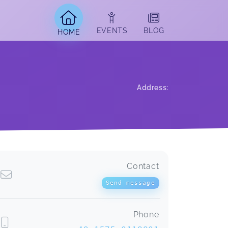
EVENTS
BLOG
HOME
Address
:
Contact
Workbook Homöosiniatrie
Angela,
May 27
Send message
Phone
Ich war bereits 2 mal bei Agnieszka
zu den Wochenendseminaren und