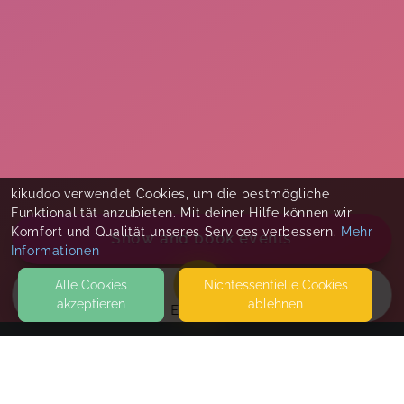
kikudoo verwendet Cookies, um die bestmögliche
Funktionalität anzubieten. Mit deiner Hilfe können wir
Komfort und Qualität unseres Services verbessern.
Mehr
Show and book events
Informationen
Alle Cookies
Nicht­essentielle Cookies
akzeptieren
ablehnen
EVENTS
KONTAKT
Agnieszka See