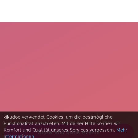
kikudoo verwendet Cookies, um die bestmögliche
Funktionalität anzubieten. Mit deiner Hilfe können wir
Komfort und Qualität unseres Services verbessern.
Mehr
Show and book events
Informationen