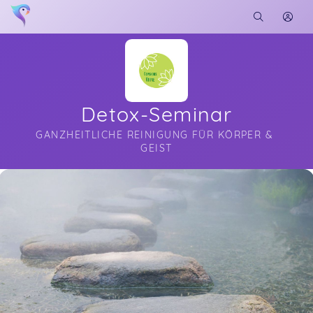
Detox-Seminar
GANZHEITLICHE REINIGUNG FÜR KÖRPER & 
GEIST
Soon you will learn more about me here...