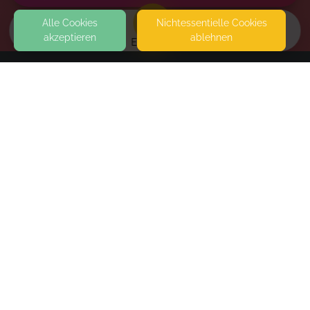
Alle Cookies
Nicht­essentielle Cookies
akzeptieren
ablehnen
EVENTS
KONTAKT
Agnieszka See
NATURHEILPRAXIS FÜR PRÄVENTION UND THERAPIE
SIEMENSSTR. 8 69207 SANDHAUSEN
SEITEN
Detox-Seminar
WEITERFÜHRENDE LINKS
Wed, Nov 04, 26
,
9:00 AM
-
5:00 PM
FAQ
Thu, Nov 05, 26
,
9:00 AM
-
5:00 PM
Blog
Imprint
Book
Withdrawal form
terms and conditions from kikudoo
Privacy policy of kikudoo