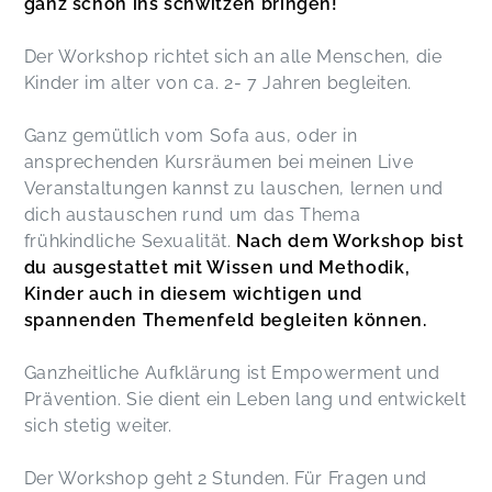
ganz schön ins schwitzen bringen!
abgeholt fühlen. Für mich in der Doppelrolle als
Mutter und Lehrerin war es ein rundum
gelungener Abend, mit unzähligen praxis- und
Der Workshop richtet sich an alle Menschen, die
lebensnahen Anregungen. Danke dafür!
Kinder im alter von ca. 2- 7 Jahren begleiten.
Hannah,
Apr 30
Ganz gemütlich vom Sofa aus, oder in
ansprechenden Kursräumen bei meinen Live
Liebe Lovis, vielen herzlichen Dank für Deinen
Veranstaltungen kannst zu lauschen, lernen und
tollen Workshop! Ich bin selbst Sexualpädagogin
(und Lehrerin) und überlege, Workshops
dich austauschen rund um das Thema
und/oder Elternabende für Eltern an meiner
frühkindliche Sexualität.
Nach dem Workshop bist
Förderschule zu entwickeln. Es hat mich sehr
du ausgestattet mit Wissen und Methodik,
berührt und inspiriert, so ein wunderbares
Kinder auch in diesem wichtigen und
Beispiel für die praktische Umsetzung zu sehen.
spannenden Themenfeld begleiten können.
Isabel,
Apr 23
Ganzheitliche Aufklärung ist Empowerment und
Es war so ein informativer und schöner
Prävention. Sie dient ein Leben lang und entwickelt
Abend/Vortrag. Du hast das wirklich ganz super
sich stetig weiter.
alles erklärt und oft mit Beispiele belegt! Ich
fühle mich jetzt viel weniger ‚verklemmt‘ und
Der Workshop geht 2 Stunden. Für Fragen und
bereit meine Kinder viel besser zu unterstützen.