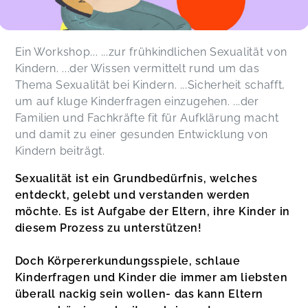
Möglichkeiten mein Kind gut zu begleiten und zu
stärken auseinander zu setzen! Große
Empfehlung - Danke!!
Ein Workshop... ...zur frühkindlichen Sexualität von
Nele,
May 09
Kindern. ...der Wissen vermittelt rund um das
Thema Sexualität bei Kindern. ...Sicherheit schafft,
Vielen Dank für den tollen Workshop „Entspannt
um auf kluge Kinderfragen einzugehen. ...der
aufklären“! 🙏🏻✨ Die Inhalte wurden super
Familien und Fachkräfte fit für Aufklärung macht
verständlich und einfühlsam vermittelt.
und damit zu einer gesunden Entwicklung von
Besonders schön fand ich die entspannte und
Kindern beiträgt.
offene Atmosphäre, in der Fragen ganz
selbstverständlich Platz hatten. Man merkt, wie
Sexualität ist ein Grundbedürfnis, welches
viel Herzblut und Erfahrung Lovis in ihre Arbeit
entdeckt, gelebt und verstanden werden
steckt. Absolut empfehlenswert für alle Eltern
möchte. Es ist Aufgabe der Eltern, ihre Kinder in
und jeden, der mit Kindern zu tun hat! ❤️
Julia,
May 09
diesem Prozess zu unterstützen!
Doch Körpererkundungsspiele, schlaue
Lovis gelingt es, den Workshop in einer derart
Kinderfragen und Kinder die immer am liebsten
entspannten Weise kompetent zu führen, dass
überall nackig sein wollen- das kann Eltern
alle Teilnehmenden sich öffnen können und