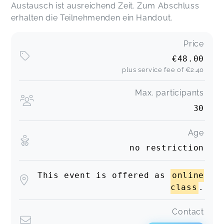
Austausch ist ausreichend Zeit. Zum Abschluss
Lisa,
Apr 15
erhalten die Teilnehmenden ein Handout.
Vielen herzlichen Glückwunsch Lovis! Das war so
Price
angenehm und wertschätzend gestern! 🥰
Magdalena,
Apr 15
€48.00
plus service fee of
€2.40
Das war wirklich ein ganz besonderer Workshop,
Max. participants
ich hab mich sicher und gut aufgehoben bei
30
diesem doch manchmal etwas schwierigen
Thema gefühlt. Danke auch, dass man so viele
Fragen stellen konnte. Ich fühle mich sehr viel
Age
selbstsicher!
no restriction
Judith,
Apr 15
This event is offered as
online
Toller Workshop! Danke für die wertvollen
class
.
Informationen und Tipps!
Dora,
Apr 15
Contact