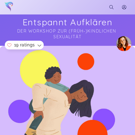
Entspannt Aufklären
DER WORKSHOP ZUR (FRÜH-)KINDLICHEN 
SEXUALITÄT
19 ratings
Soon you will learn more about me here...
Saskia,
Jun 30
Ich wünschte, jede/r Mensch, der mit Kindern
zutun hat würde diesen Kurs besuchen! Das war
ein so toller Workshop! Lovis ist so offen und
bringt die Themen mit so viel Begeisterung und
Klarheit rüber, dass alle schwere, die ich
durchaus in Gesprächen mit anderen Eltern
wahrgenommen habe, abgefallen ist. Ich fühle
mich bestärkt und gut informiert und habe richtig
Lust mich noch mehr mit den alltäglichen