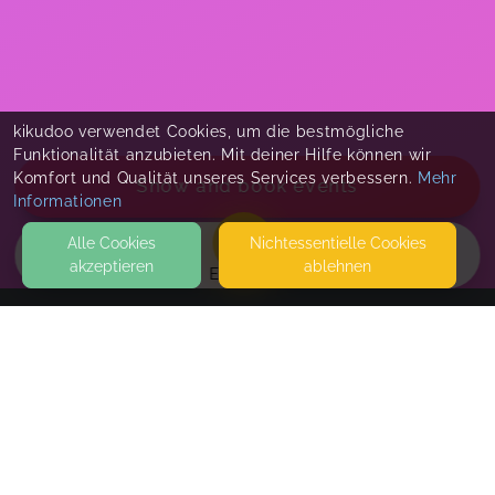
Fand den Workshop sehr angenehm,
alltagsbezogen und in sich gut gestaltet. Das
Handout und die Literaturliste im Anschluss per
Mail zu bekommen fand ich sehr hilfreich.
Nicole,
Nov 15
kikudoo verwendet Cookies, um die bestmögliche
Funktionalität anzubieten. Mit deiner Hilfe können wir
Komfort und Qualität unseres Services verbessern.
Mehr
Super Workshop
Show and book events
Informationen
Victoria,
Nov 13
Alle Cookies
Nicht­essentielle Cookies
akzeptieren
ablehnen
EVENTS
KONTAKT
HejLovis
SEITEN
WEITERFÜHRENDE LINKS
Entspannt Aufklären im Oktober