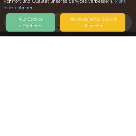
Komfort und Qualität unseres Services verbessern.
Mehr
Informationen
Alle Cookies
Nicht­essentielle Cookies
akzeptieren
ablehnen
EVENTS
KONTAKT
HERZ AN HERZ DOULA MAXI
LAUTERBACHER STRASSE 16
08223 FALKENSTEIN
HEBAMMENPRAXIS LANDKINDER
SEITEN
WEITERFÜHRENDE LINKS
FAQ
Blog
Imprint
Withdrawal form