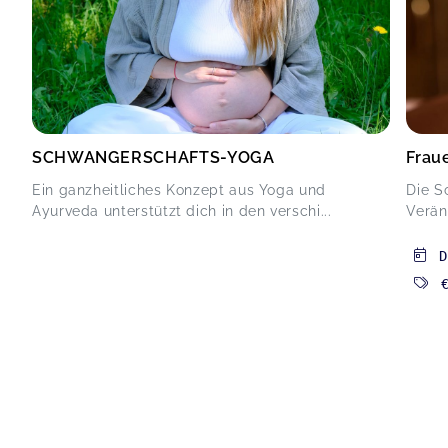
SCHWANGERSCHAFTS-YOGA
Frau
Ein ganzheitliches Konzept aus Yoga und
Die S
Ayurveda unterstützt dich in den verschi...
Verän
D