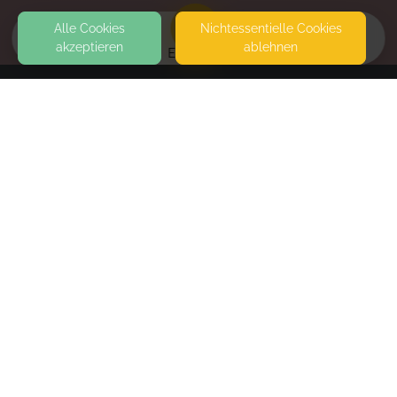
Alle Cookies
Nicht­essentielle Cookies
akzeptieren
ablehnen
EVENTS
KONTAKT
Herzensbegleitungen Doula Simone Mentz
83026 ROSENHEIM
SEITEN
WEITERFÜHRENDE LINKS
FAQ
Blog
Imprint
Withdrawal form
terms and conditions from provider
terms and conditions from kikudoo
Privacy policy of provider