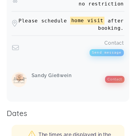
no restriction
Please schedule
home visit
after
booking.
Contact
Send message
Sandy Gießwein
Contact
Dates
The times are displayed in the