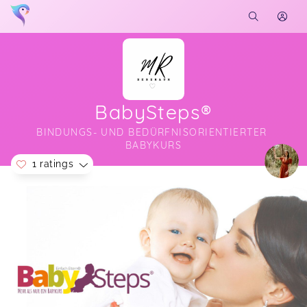
BabySteps®
BINDUNGS- UND BEDÜRFNISORIENTIERTER 
BABYKURS
1 ratings
Soon you will learn more about me here...
Super schönes Ambiente, tolle Möglichkeit für
wertvollen Austausch mit anderen Mamas, für die
Babys ein schöner, sicherer und interaktiver Ort
und viel tolles, aktuelles Wissen über
Babybindung und alles, was im Babyaltag
wichtig ist. Den Kurs Maxisteps machen wir dann
auch gerne! Vielen Dank!
Sara-Maria,
May 19