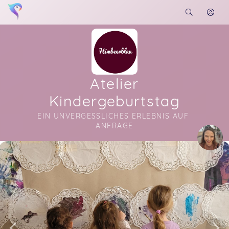
Atelier
Kindergeburtstag
EIN UNVERGESSLICHES ERLEBNIS AUF 
ANFRAGE
Soon you will learn more about me here...